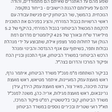
שמע מהם על האתגרים שאיתם הם מתמודדים, והודה
להם על פעילותם להגנת היישובים - בייחוד בתקופה
הנוכחית. בהמשך, שר הביטחון קיים פגישת עבודה עם
ראשי הרשויות בגבול המזרחי, והציג בפניהם את התוכנית
להקמת המכשול הביטחוני בגבול המזרחי, בהיקף של 5.2
מיליארד ש"ח ובאורך של 425 קילומטרים מדרום רמת
הגולן ועד לחולות סמר מצפון אילת, שתבוצע על ידי מנהלת
גבולות ותפר, בשיתוף עם אגף ההנדסה והבינוי ומנהל
הרכש הביטחוני במשרד הביטחון, אגף התכנון ובניין הכח
ופיקוד המרכז והדרום בצה"ל.
בביקור השתתפו מ"מ מנכ"ל משרד הביטחון, איתמר גרף,
ראש מועצת עמק המעיינות, איתמר מטיאש, ראש מועצת
ערבה תיכונה, מאיר צור, ראש מועצת עמק הירדן, עידן
גרינבאום, ראש מועצת מגילות, אריה כהן, משנה למנכ"ל
משרד הביטחון, קובי בליטשטיין, רמ"ט פיקוד המרכז,
תא"ל רועי שטרית ובכירים נוספים במשרד הביטחון